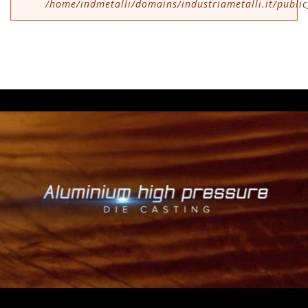
/home/indmetalli/domains/industriametalli.it/public